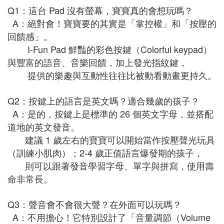
Q1：這台 Pad 沒有螢幕，寶寶真的會想玩嗎？
A：絕對會！寶寶要的其實是「掌控權」和「按壓的
回饋感」。
I-Fun Pad 鮮豔的彩色按鍵（Colorful keypad）
與豐富的語音、音樂回饋，加上發光指紋鍵，
提供的樂趣與互動性往往比被動看動畫更持久。
Q2：按鍵上的語言是英文嗎？適合幾歲的孩子？
A：是的，按鍵上是標準的 26 個英文字母，並搭配
道地的英文發音。
建議 1 歲左右的寶寶可以開始當作按壓聲光玩具
（訓練小肌肉）；2-4 歲正值語言爆發期的孩子，
則可以跟著發音學習字母、單字與拼寫，使用壽
命非常長。
Q3：聲音會不會很大聲？在外面可以玩嗎？
A：不用擔心！它特別設計了「音量調節（Volume