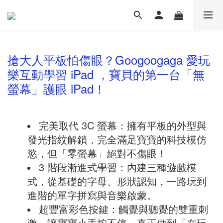
搶大人平板怕傷眼？Googoogaga 愛玩
樂互動學習 iPad ，寶貝的第一台「無
螢幕」護眼 iPad！
完美取代 3C 螢幕：擁有平板的外型與
發光指紋解鎖，完全滿足寶寶的科技模仿
慾，但「零螢幕」絕對不傷眼！
3 階段漸進式學習：內建三種遊戲模
式，從基礎的字母、形狀認知，一路玩到
進階的單字拼寫與音樂啟蒙。
超豐富彩色按鍵：觸覺與聽覺的雙重刺
激，讓寶寶小手按不停，真正做到「在玩