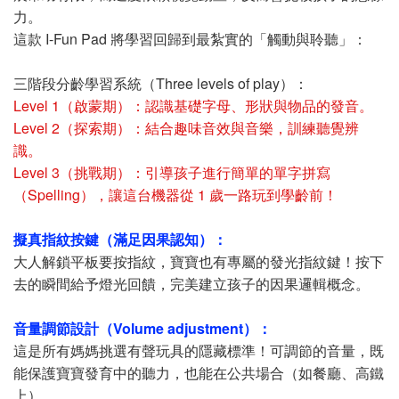
力。
這款 I-Fun Pad 將學習回歸到最紮實的「觸動與聆聽」：
三階段分齡學習系統（Three levels of play）：
Level 1（啟蒙期）：認識基礎字母、形狀與物品的發音。
Level 2（探索期）：結合趣味音效與音樂，訓練聽覺辨
識。
Level 3（挑戰期）：引導孩子進行簡單的單字拼寫
（Spelling），讓這台機器從 1 歲一路玩到學齡前！
擬真指紋按鍵（滿足因果認知）：
大人解鎖平板要按指紋，寶寶也有專屬的發光指紋鍵！按下
去的瞬間給予燈光回饋，完美建立孩子的因果邏輯概念。
音量調節設計（Volume adjustment）：
這是所有媽媽挑選有聲玩具的隱藏標準！可調節的音量，既
能保護寶寶發育中的聽力，也能在公共場合（如餐廳、高鐵
上）