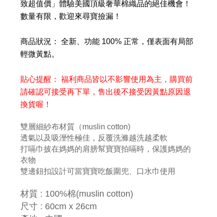
致超值價」體驗美國頂級奢華棉織品的絕佳機會！
數量有限，歡迎來尋寶撿漏！
商品狀況： 全新、功能 100% 正常，僅表面有局部
輕微黃點。
貼心提醒： 福利商品皆以不影響使用為主，購買前
請確認可接受再下單，售出後不接受因黃點原因退
換貨喔！
雙層細紗布材質（muslin cotton)
透氣以及吸溼性極佳，反覆洗滌越洗越柔軟
打嗝巾披在媽媽的肩膀幫寶寶拍嗝時，保護媽媽的
衣物
雙邊鈕扣設計可當寶寶吃飯圍兜、口水巾使用
材質 : 100%棉(muslin cotton)
尺寸 : 60cm x 26cm