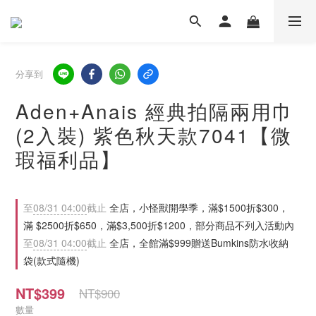
分享到
Aden+Anais 經典拍隔兩用巾
(2入裝) 紫色秋天款7041【微
瑕福利品】
至
08/31 04:00
截止
全店，小怪獸開學季，滿$1500折$300，
滿 $2500折$650，滿$3,500折$1200，部分商品不列入活動內
至
08/31 04:00
截止
全店，全館滿$999贈送Bumkins防水收納
袋(款式隨機)
NT$399
NT$900
數量