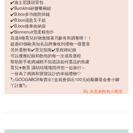
✔️迪士尼護頭背包
✔️Bumkins矽膠餐碗組
✔️B.box多功能防掉鏈
✔️B.box湯匙叉子組
✔️B.box推車收納袋
✔️Bonnenuit雪柔棉包巾
高達6種育兒好物會隨著月齡有所調整唷！！
超過63個歐美知名品牌像收到禮物一樣驚喜
另外還附有✔️育兒指南✔️里程碑紀錄
可以優雅紀錄和飽包的每一次成長過程
幫助新手爸媽減輕不知道該如何選品的焦慮
育兒➕教育 讓咕咕嘎嘎陪伴您一起旅行～
一份為了媽媽和寶寶設計的幸福禮物🤍
🏷GOOGABOX每賣出1盒就會捐出100元給勵馨基金會小腳
丫計畫🏷
By 冰淇淋飽包小教室