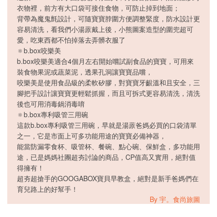
衣物裡，前方有大口袋可接住食物，可防止掉到地面；
背帶為魔鬼氈設計，可隨寶寶脖圍方便調整緊度，防水設計更
容易清洗，看我們小湯蒝戴上後，小熊圖案造型的圍兜超可
愛，吃東西都不怕掉落去弄髒衣服了
🔅b.box咬樂美
b.box咬樂美適合4個月左右開始嚐試副食品的寶寶，可用來
裝食物果泥或蔬菜泥，透果孔洞讓寶寶品嚐，
咬樂美是使用食品級的柔軟矽膠，對寶寶牙齦溫和且安全，三
腳把手設計讓寶寶更輕鬆抓握，而且可拆式更容易清洗，清洗
後也可用消毒鍋消毒唷
🔅b.box專利吸管三用碗
這款b.box專利吸管三用碗，早就是湯蒝爸媽必買的口袋清單
之一，它是市面上可多功能用途的寶寶必備神器，
能當防漏零食杯、吸管杯、餐碗、點心碗、保鮮盒，多功能用
途，已是媽媽社團超夯討論的商品，CP值高又實用，絕對值
得擁有！
超夯超搶手的GOOGABOX寶貝早教盒，絕對是新手爸媽們在
育兒路上的好幫手！
By 宇。食尚旅圖