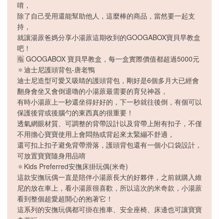
唷，
除了自己受用還能幫助他人，這麼棒的商品，當然要一起支
持，
就讓湯蒝爸媽分享小湯蒝這期收到的GOOGABOX寶貝早教盒
吧！
🈯️ GOOGABOX 寶貝早教盒，每一盒實際價值都超過5000元
🔅迪士尼護頭背包-唐老鴨
迪士尼造型可愛又吸睛的護頭背包，剛好是6個多月大已經會
翻身會坐又會倒退嚕的小湯蒝最需要的育兒神器，
有時小湯蒝上一秒還坐得好好的，下一秒就往後倒，有個可以
保護後背或後腦勺的東西真的很重要！
透氣網眼材質、可調整的背帶設計以及背帶上附有扣子，不僅
不用擔心寶寶使用上會悶熱或背起來太緊繃不舒適，
還可扣上扣子避免背帶滑落，護頭背包還有一個小口袋設計，
可放置寶寶隨身用品唷
🔅Kids Preferred安撫床掛玩偶(米奇)
這款安撫玩偶一直是陪伴小湯蒝長大的好夥伴，之前就購入維
尼的放在車上，看小湯蒝很喜歡，所以這次的米奇款，小湯蒝
看到整個超愛超開心的抱著它！
這系列的安撫玩偶都可掛在推車、安全座椅、床邊也可讓寶寶