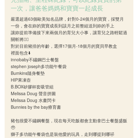
一次，讓爸爸媽媽和寶寶一起成長
嚴選超過63個歐美知名品牌，針對0-24個月的寶寶，採雙月
一份，會在妳的寶寶成長到該月之前整組送到妳的手上
讓妳提前準備接下來兩個月的育兒大小事，讓育兒之路輕鬆過
關斬將👌🏻
對於目前豬排的年齡，選擇17個月-18個月的寶貝早教盒
裡面包含⬇️
innobaby不鏽鋼巴士餐盤
stephen joseph多功能午餐袋
Bumkins隨身餐墊
HIP果凍壺
B.BOX矽膠杯套吸管組
Melissa Doug 聲音拼圖
Melissa Doug 水畫閃卡
Bunnies by the bay療育書
豬包很愛不鏽鋼餐盤，現在每天吃飯都會主動拿巴士餐盤盛飯
🥹
獅子多功能午餐袋也是裝他愛的玩具，走到哪提到哪🤣