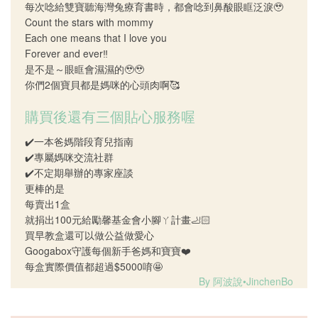
每次唸給雙寶聽海灣兔療育書時，都會唸到鼻酸眼眶泛淚🥹
Count the stars with mommy
Each one means that I love you
Forever and ever‼️
是不是～眼眶會濕濕的🥹🥹
你們2個寶貝都是媽咪的心頭肉啊🥰
購買後還有三個貼心服務喔
✔️一本爸媽階段育兒指南
✔️專屬媽咪交流社群
✔️不定期舉辦的專家座談
更棒的是
每賣出1盒
就捐出100元給勵馨基金會小腳ㄚ計畫🦶🏻
買早教盒還可以做公益做愛心
Googabox守護每個新手爸媽和寶寶❤️
每盒實際價值都超過$5000唷🤩
By 阿波說•JinchenBo