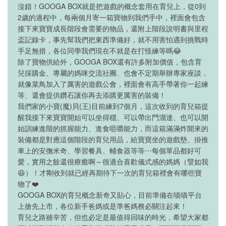
沒錯！GOOGA BOX就是把遊戲的概念套用在育兒上，從0到
2歲的過程中，每兩個月寄一箱寶物到我們手中，裡面會包含
接下來寶寶成長階段會需要的物品，還附上階段說明書與里程
盃記錄卡，事先幫我們把東西準備好，就不用害怕遇到挑戰時
手足無措，各位同學我們現在不就是在打怪練等嗎😂
除了寶物供給外，GOOGA BOX還有許多附加價值，包含育
兒採購金、專屬的媽咪交流社團、也會不定期舉辦專家座談，
就像菜鳥加入了厲害的遊戲公會，裡面會有高手帶著你一起練
等、還會提供鑽石讓你再去添購更厲害的裝備！
我們家的小寶(魔)貝(王)目前練到7個月，這次收到的育兒箱提
醒我接下來寶寶開始可以坐得穩、可以帶出門溜達、也可以開
始訓練進階的抓握能力、進食咀嚼能力，而這箱滿滿炸開來的
裝備都是對應這個階段的育兒用品，給寶寶坐的遊戲墊、掛推
車上的安撫米奇、學習餐具、輔食器等等⋯每個單品都好可
愛，實用之餘還很療癒啊～很適合喜歡儀式感的媽媽（譬如我
😆）！才剛收到就已經再期待下一次的育兒箱裡會有哪些寶
物了❤️
GOOGA BOX的育兒概念新奇又貼心，目前準備在嘖嘖平台
上搶先上市，各位新手爸媽或是準爸媽務必關注起來！
育兒之路雖辛苦，但也必定是最值得回味的時光，希望大家都