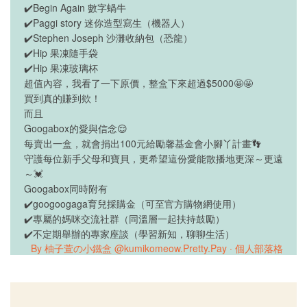
✔️Begin Again 數字蝸牛
✔️Paggi story 迷你造型寫生（機器人）
✔️Stephen Joseph 沙灘收納包（恐龍）
✔️Hip 果凍隨手袋
✔️Hip 果凍玻璃杯
超值內容，我看了一下原價，整盒下來超過$5000🤩🤩
買到真的賺到欸！
而且
Googabox的愛與信念😌
每賣出一盒，就會捐出100元給勵馨基金會小腳丫計畫👣
守護每位新手父母和寶貝，更希望這份愛能散播地更深～更遠
～💓
Googabox同時附有
✔️googoogaga育兒採購金（可至官方購物網使用）
✔️專屬的媽咪交流社群（同溫層一起扶持鼓勵）
✔️不定期舉辦的專家座談（學習新知，聊聊生活）
By 柚子萱の小鐵盒 @kumikomeow.Pretty.Pay · 個人部落格