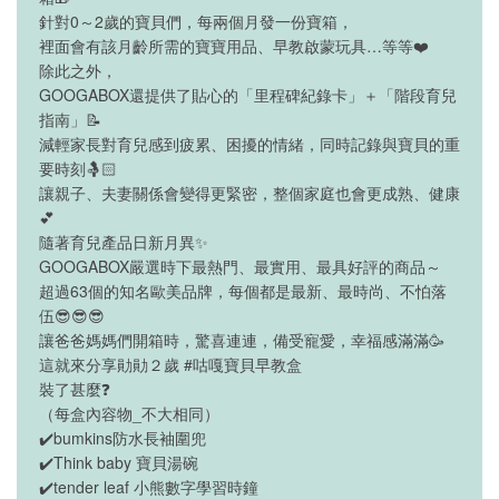
針對0～2歲的寶貝們，每兩個月發一份寶箱，
裡面會有該月齡所需的寶寶用品、早教啟蒙玩具…等等❤️
除此之外，
GOOGABOX還提供了貼心的「里程碑紀錄卡」＋「階段育兒
指南」📝
減輕家長對育兒感到疲累、困擾的情緒，同時記錄與寶貝的重
要時刻🤱🏻
讓親子、夫妻關係會變得更緊密，整個家庭也會更成熟、健康
💕
隨著育兒產品日新月異✨
GOOGABOX嚴選時下最熱門、最實用、最具好評的商品～
超過63個的知名歐美品牌，每個都是最新、最時尚、不怕落
伍😎😎😎
讓爸爸媽媽們開箱時，驚喜連連，備受寵愛，幸福感滿滿🥳
這就來分享勛勛２歲 #咕嘎寶貝早教盒
裝了甚麼❓
（每盒內容物_不大相同）
✔️bumkins防水長袖圍兜
✔️Think baby 寶貝湯碗
✔️tender leaf 小熊數字學習時鐘