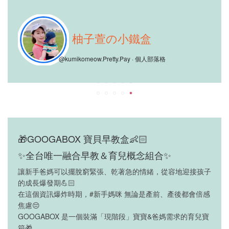
柚子萱の小鐵盒
@kumikomeow.Pretty.Pay · 個人部落格
🎁GOOGABOX 寶貝早教盒👶🏻
✨全台唯一融合早教＆育兒概念組合✨
讓新手爸媽可以擺脫窮緊張、乾著急的情緒，從容地迎接孩子
的成長爆發期💪🏻
在這個資訊爆炸時期，#新手媽咪 無論是產前、產後都會倍感
焦慮😔
GOOGABOX 是一個裝滿「現階段」寶寶&爸媽需求的育兒寶
箱🎁