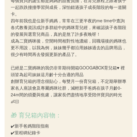
每個寶貝的誕生都是媽媽的甜蜜負擔，在育兒旅程上跟著孩子
一起跌跌撞撞學習與成長，深怕錯過孩子成長階段的每一道關
卡。
四年前我也是位新手媽媽，常常在三更半夜的me time中查詢
各式教養資訊或許多群組中的媽咪育兒經，來確認孩子各階段
的發展與選育兒商品，真的是熬了許多夜晚呀！
成為二寶媽咪後，空閒時間相對性地濃縮，回職場後的媽咪也
更不用說，以我為例，妹妹幾乎都沿用姊姊過去的品牌用品，
很少有時間再去發掘更新的產品了。
已經是二寶媽咪的我仍非常期待開箱GOOGABOX育兒箱♥️ 裡
頭皆為起司妹妹這月齡十分合適的用品
創辦育兒箱的理念很貼心，每雙月一份育兒箱，不定期舉辦專
家名人座談會及專屬媽咪社群，減輕新手爸媽在孩子月齡0-
24m間的煩憂與焦慮，讓家長們盡情地享受陪伴寶貝的時光
👶🏻
🎁 育兒箱內容物：
✔️新手爸媽階段指南
✔️里程碑紀錄卡