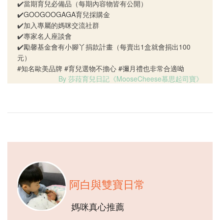
✔️當期育兒必備品（每期內容物皆有公開）
✔️GOOGOOGAGA育兒採購金
✔️加入專屬的媽咪交流社群
✔️專家名人座談會
✔️勵馨基金會有小腳丫捐款計畫（每賣出1盒就會捐出100
元）
#知名歐美品牌 #育兒選物不擔心 #彌月禮也非常合適呦
By 莎菈育兒日記《MooseCheese慕思起司寶》
阿白與雙寶日常
媽咪真心推薦