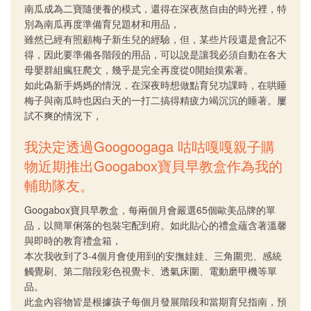
南瓜成為二寶隨便養的模式，還得在深夜熬自由的時光裡，特
別為南瓜再度準備育兒題材和用品，
雖然已經有照顧梅子新生兒的經驗，但，某些片段還是會記不
得，因此要準備各階段的用品，可以說是讓我必須自動在各大
母嬰群組瘋狂爬文，幾乎是完全再度從0開始摸索著。
如此偽新手媽媽的情況，在深夜時想做點育兒功課時，在哄睡
梅子與南瓜時也因白天的一打二搞得精疲力竭沉沉的睡著。屢
試不爽的情況下，
我決定透過Googoogaga 咕咕嘎嘎親子購
物近期推出Googabox寶貝早教盒作為我的
輔助隊友。
Googabox寶貝早教盒，每兩個月會嚴選65個歐美品牌的單
品，以簡單俐落的包裝宅配到府。如此貼心的禮盒蘊含著溫馨
與即時的教育禮盒箱，
本次我收到了3-4個月會使用到的安撫娃娃、三角圍兜、感統
觸覺刷、第二階段彩色視覺卡、透氣床圍、電動磨甲機等單
品。
此盒內容物皆是根據孩子每個月發展階段和當期育兒指南，預