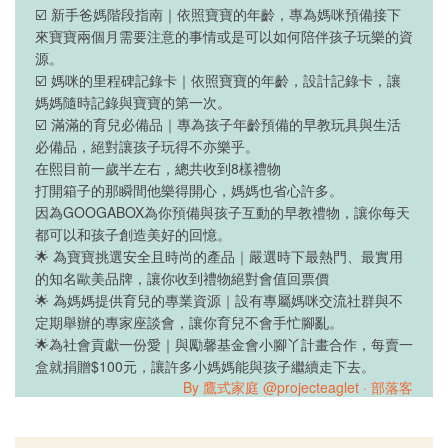
☑️ 新手爸媽階段指南｜依照寶寶的年齡，專為媽咪預備接下
來寶寶兩個月需要注意的事情或是可以如何陪伴孩子玩樂的資
源。
☑️ 媽咪的里程碑記錄卡｜依照寶寶的年齡，設計記錄卡，讓
媽媽隨時記錄與寶寶的第一次。
☑️ 滿滿的育兒必備品｜專為孩子年齡預備的早教玩具與生活
必備品，絕對讓孩子玩得不亦樂乎。
在熙目前一歲半左右，總共收到8樣禮物
打開箱子的那瞬間他樂得開心，媽媽也省心許多。
因為GOOGABOX為你預備與孩子互動的早教禮物，讓你每天
都可以和孩子創造美好的回憶。
🌟 為寶寶挑選安全且時尚的產品｜嚴選時下最熱門、最實用
的知名歐美品牌，讓你收到禮物絕對會值回票價
🌟 為媽媽提供育兒的專業資源｜設有專屬媽咪交流社群與不
定期舉辦的專家座談會，讓你育兒不會手忙腳亂。
🌟為社會貢獻一份愛｜與勵馨基金會小腳丫計畫合作，每賣一
盒就捐贈$100元，讓許多小媽媽能與孩子繼續走下去。
By 鷹式家庭 @projecteaglet · 部落客