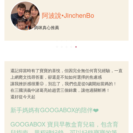
阿波說•JinchenBo
媽咪真心推薦
還記得當時有了寶寶的喜悅，但因完全無任何育兒經驗，一直
上網爬文找尋答案，卻還是不知如何選擇的焦慮感
讓我挫折感很重😖，別忘了，我們也是從0歲開始當媽的！
在三國演義中諸葛亮給趙雲三個錦囊，讓他過關斬將！
還好從今天起
新手媽媽有GOOGABOX的陪伴❤️
GOOGABOX 寶貝早教盒育兒箱，包含育
兒指南、里程碑紀錄，可以紀錄寶寶的第