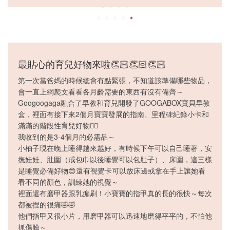
最貼心的育兒好物來啦👏🏻👏🏻👏🏻
第一次當爸媽的時候總會有點緊張，不知道該準備哪些物品，
會一直上網爬文看看各月齡需要的東西有沒有備齊～
Googoogaga融合了早教和育兒開發了GOOGABOX寶貝早教
盒，裡面有接下來2個月寶寶發展的指南、里程碑紀錄小卡和
滿滿的階段性育兒好物👍🏻
我收到的是3-4個月的必需品～
小柚子現在晚上睡得越來越好，有時候下午可以自己睡著，安
撫娃娃、肚圍（戒包巾以後睡覺可以包肚子）、床圍，這三樣
是睡覺必備好物😍還有視覺卡可以放床邊或拿在手上讓她看
看不同的顏色，訓練她的視覺～
裡面還有磨甲器跟乳痂刷！小寶寶的指甲真的長的很快～每次
都被捏的很痛🤣🤣
他們指甲又很小片，用磨甲器可以迅速地磨得平平的，不怕他
抓傷臉～