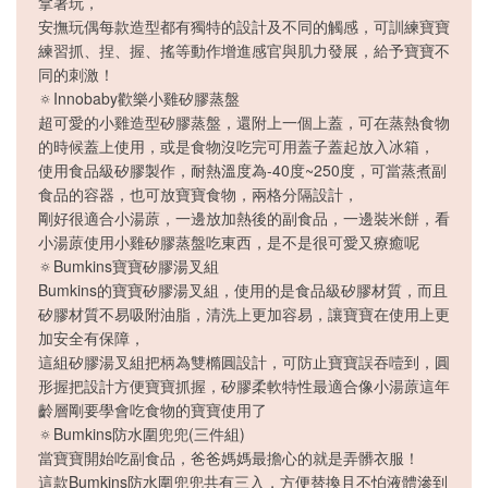
拿著玩，
安撫玩偶每款造型都有獨特的設計及不同的觸感，可訓練寶寶
練習抓、捏、握、搖等動作增進感官與肌力發展，給予寶寶不
同的刺激！
🔅Innobaby歡樂小雞矽膠蒸盤
超可愛的小雞造型矽膠蒸盤，還附上一個上蓋，可在蒸熱食物
的時候蓋上使用，或是食物沒吃完可用蓋子蓋起放入冰箱，
使用食品級矽膠製作，耐熱溫度為-40度~250度，可當蒸煮副
食品的容器，也可放寶寶食物，兩格分隔設計，
剛好很適合小湯蒝，一邊放加熱後的副食品，一邊裝米餅，看
小湯蒝使用小雞矽膠蒸盤吃東西，是不是很可愛又療癒呢
🔅Bumkins寶寶矽膠湯叉組
Bumkins的寶寶矽膠湯叉組，使用的是食品級矽膠材質，而且
矽膠材質不易吸附油脂，清洗上更加容易，讓寶寶在使用上更
加安全有保障，
這組矽膠湯叉組把柄為雙橢圓設計，可防止寶寶誤吞噎到，圓
形握把設計方便寶寶抓握，矽膠柔軟特性最適合像小湯蒝這年
齡層剛要學會吃食物的寶寶使用了
🔅Bumkins防水圍兜兜(三件組)
當寶寶開始吃副食品，爸爸媽媽最擔心的就是弄髒衣服！
這款Bumkins防水圍兜兜共有三入，方便替換且不怕液體滲到