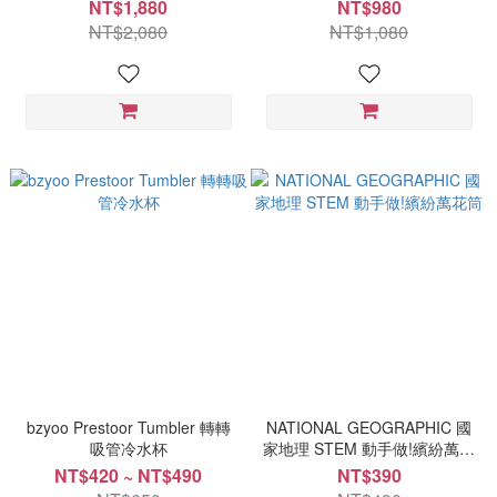
56 片組 (早教數學/幼兒啟蒙/幼
季花園 24片隨身旅行組(附收納
NT$1,880
NT$980
小銜接)
鐵盒/兔子公仔)
NT$2,080
NT$1,080
bzyoo Prestoor Tumbler 轉轉
NATIONAL GEOGRAPHIC 國
吸管冷水杯
家地理 STEM 動手做!繽紛萬花
筒
NT$420 ~ NT$490
NT$390