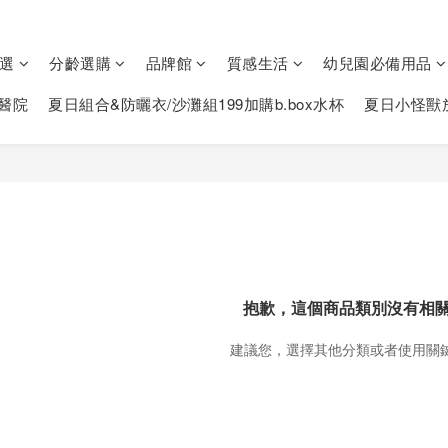
選
分齡選購
品牌館
質感生活
幼兒園必備用品
醫院
夏日組合&防曬衣/沙灘組199加購b.box水杯
夏日小怪獸
抱歉，這個商品類別沒有相
建議您，選擇其他分類或者使用關