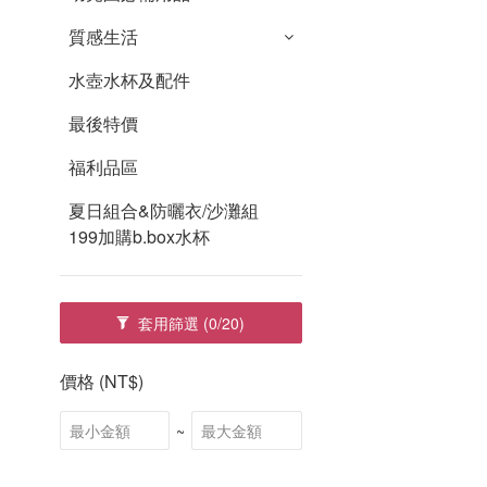
質感生活
水壺水杯及配件
最後特價
福利品區
夏日組合&防曬衣/沙灘組
199加購b.box水杯
套用篩選
(0/20)
價格 (NT$)
~