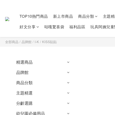
TOP10熱門商品
新上市商品
商品分類
主題精
好文分享
咕嘎驚喜袋
福利品區
玩具阿姨兒童
全部商品
/
品牌館
/
I-K
/
KISS貼貼
精選商品
品牌館
商品分類
主題精選
分齡選購
幼兒園必備用品