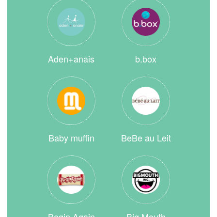
Aden+anais
b.box
Baby muffin
BeBe au Leit
Begin Again
Big Mouth