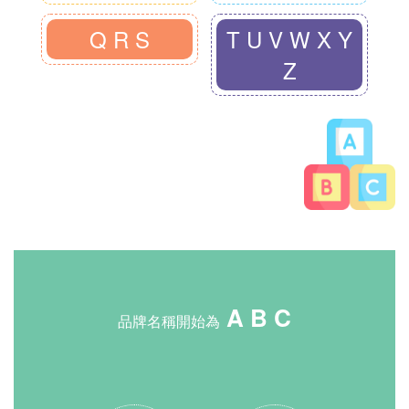
Q R S
T U V W X Y
Z
A B C
品牌名稱開始為