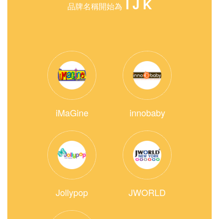
I J K
品牌名稱開始為
iMaGine
innobaby
Jollypop
JWORLD