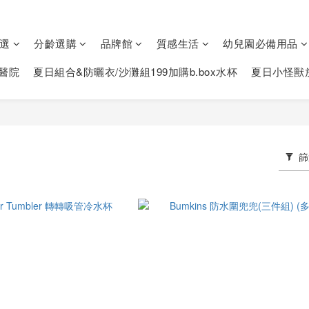
選
分齡選購
品牌館
質感生活
幼兒園必備用品
醫院
夏日組合&防曬衣/沙灘組199加購b.box水杯
夏日小怪獸
篩