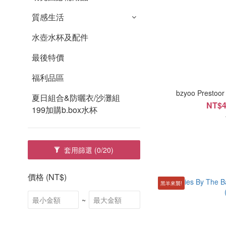
質感生活
水壺水杯及配件
最後特價
福利品區
bzyoo Prest
夏日組合&防曬衣/沙灘組
NT$4
199加購b.box水杯
套用篩選
(0/20)
價格 (NT$)
黑羊來襲!
~