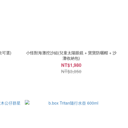
款可選)
小怪獸海灘挖沙組(兒童太陽眼鏡 + 寶寶防曬帽 + 沙
灘收納包)
NT$1,980
NT$3,050