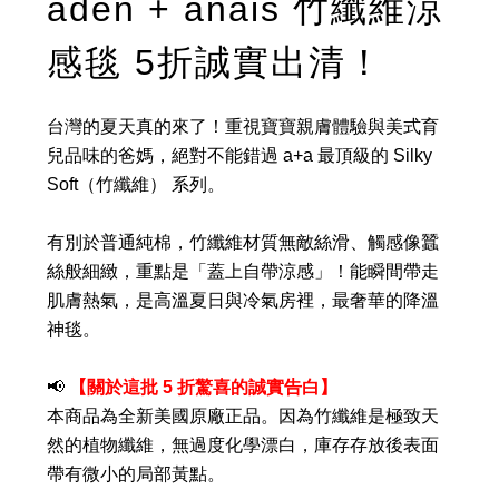
aden + anais 竹纖維涼
感毯
5折誠實出清！
台灣的夏天真的來了！重視寶寶親膚體驗與美式育
兒品味的爸媽，絕對不能錯過 a+a 最頂級的 Silky
Soft（竹纖維） 系列。
有別於普通純棉，竹纖維材質無敵絲滑、觸感像蠶
絲般細緻，重點是「蓋上自帶涼感」！能瞬間帶走
肌膚熱氣，是高溫夏日與冷氣房裡，最奢華的降溫
神毯。
📢
【關於這批 5 折驚喜的誠實告白】
本商品為全新美國原廠正品。因為竹纖維是極致天
然的植物纖維，無過度化學漂白，庫存存放後表面
帶有微小的局部黃點。