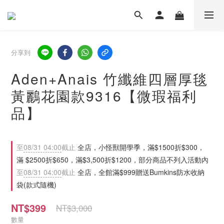
分享到
Aden+Anais 竹纖維四層厚毯
黃鸝花園款9316【微瑕福利
品】
至
08/31 04:00
截止
全店，小怪獸開學季，滿$1500折$300，
滿 $2500折$650，滿$3,500折$1200，部分商品不列入活動內
至
08/31 04:00
截止
全店，全館滿$999贈送Bumkins防水收納
袋(款式隨機)
NT$399
NT$3,000
數量