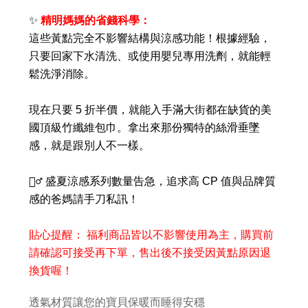
✨
精明媽媽的省錢科學：
這些黃點完全不影響結構與涼感功能！根據經驗，
只要回家下水清洗、或使用嬰兒專用洗劑，就能輕
鬆洗淨消除。
現在只要 5 折半價，就能入手滿大街都在缺貨的美
國頂級竹纖維包巾。拿出來那份獨特的絲滑垂墜
感，就是跟別人不一樣。
🏃‍♂️ 盛夏涼感系列數量告急，追求高 CP 值與品牌質
感的爸媽請手刀私訊！
貼心提醒： 福利商品皆以不影響使用為主，購買前
請確認可接受再下單，售出後不接受因黃點原因退
換貨喔！
透氣材質讓您的寶貝保暖而睡得安穩