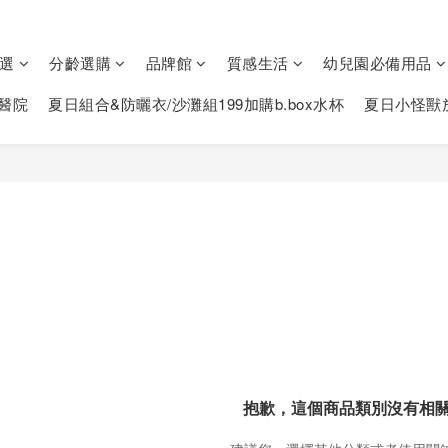
選
分齡選購
品牌館
質感生活
幼兒園必備用品
醫院
夏日組合&防曬衣/沙灘組199加購b.box水杯
夏日小怪獸
抱歉，這個商品類別沒有相