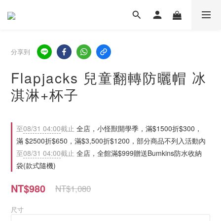
分享到
Flapjacks 兒童翻轉防曬帽 冰
淇淋+杯子
至
08/31 04:00
截止
全店，小怪獸開學季，滿$1500折$300，
滿 $2500折$650，滿$3,500折$1200，部分商品不列入活動內
至
08/31 04:00
截止
全店，全館滿$999贈送Bumkins防水收納
袋(款式隨機)
NT$980
NT$1,080
尺寸