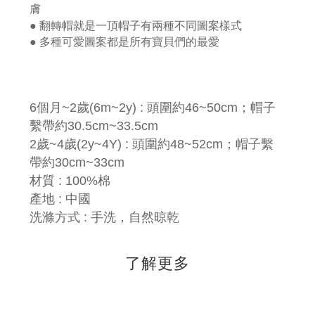
膚
● 翻轉帽就是一頂帽子有兩種不同圖案樣式
● 多種可愛圖案都是所有寶貝們的最愛
6個月~2歲(6m~2y) : 頭圍約46~50cm；帽子
繫帶約30.5cm~33.5cm
2歲~4歲(2y~4Y) :
頭圍約48~52cm；帽子繫
帶約30cm~33cm
材質 : 100%棉
產地 : 中國
洗滌方式 : 手洗，自然晾乾
了解更多