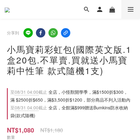
分享到
小馬寶莉彩虹包(國際英文版.1
盒20包.不單賣.買就送小馬寶
莉中性筆 款式隨機1支)
至
08/31 04:00
截止
全店，小怪獸開學季，滿$1500折$300，
滿 $2500折$650，滿$3,500折$1200，部分商品不列入活動內
至
08/31 04:00
截止
全店，全館滿$999贈送Bumkins防水收納
袋(款式隨機)
NT$1,080
NT$1,180
數量