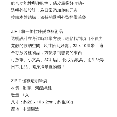
結合功能性與趣味性，俏皮筆袋好收納~
透明外殼設計，為日常添加
趣味元素
拉鍊
本體結構
，
獨特的透明外型怪獸
筆袋
ZIPIT將一條拉鍊變成藝術品
透明設計在考試時非常方便，輕鬆找到項目不費力
寬敞的收納空間 - 尺寸恰到好處，22 x 10厘米；適
合存放各種
物品，方便拿到想要的東西
可放筆、小文具、3C
用品、化妝品刷具、
衛生紙等
日常
用品，隨身攜帶置物櫃！
ZIPIT 怪獸透明筆袋
材質 : 塑膠、聚酯纖維
數量 : 1入
尺寸：約22 x 10 x 2cm，約重60g
產地 : 中國製造